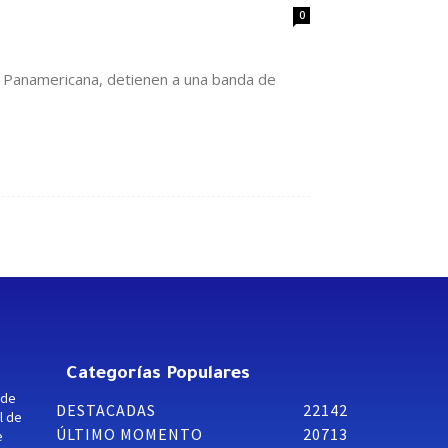
0
la Panamericana, detienen a una banda de
Categorías Populares
 de
DESTACADAS
22142
l de
ÚLTIMO MOMENTO
20713
e