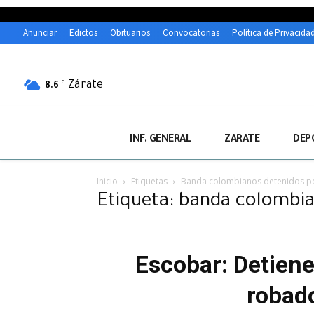
Anunciar
Edictos
Obituarios
Convocatorias
Política de Privacida
Zárate
C
8.6
INF. GENERAL
ZARATE
DEP
Inicio
Etiquetas
Banda colombianos detenidos po
Etiqueta: banda colombia
Escobar: Detien
robado