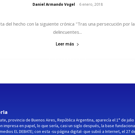
Daniel Armando Vogel
6 enero, 2018
-
nta del hecho con la siguiente crónica "Tras una persecución por 
delincuentes...
Leer más
ria
ate, provincia de Buenos Aires, República Argentina, aparecía el 1° de julio
ón impresa en papel, lo que sería, casi un siglo después, la base fundaciona
medios EL DEBATE; con esta -su página digital- que subió a Internet, el 27 d