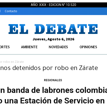
AÑO: XXIX - EDICION N°:10.520
d
Contacto
Jueves, Agosto 6, 2026
ORTES
AMBIENTE
NOVEDADES
OPINIONES
r robo en Zárate
nos detenidos por robo en Zárate
REGIONALES
en banda de labrones colombi
 una Estación de Servicio en