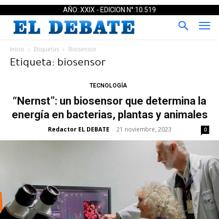
AÑO: XXIX - EDICION N°:10.519
Inicio
Etiquetas
Biosensor
Etiqueta: biosensor
TECNOLOGÍA
“Nernst”: un biosensor que determina la
energía en bacterias, plantas y animales
Redactor EL DEBATE
21 noviembre, 2023
-
0