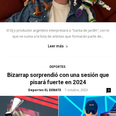
El DJ y productor argentino interpretará a “Santa de jardín”, con lo
que se suma a la lista de artistas que formarán parte de...
Leer más
DEPORTES
Bizarrap sorprendió con una sesión que
pisará fuerte en 2024
Deportes EL DEBATE
7 octubre, 2023
-
0