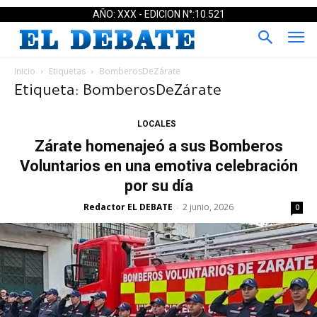
AÑO: XXX - EDICION N°:10.521
Inicio
Etiquetas
BomberosDeZárate
Etiqueta: BomberosDeZárate
LOCALES
Zárate homenajeó a sus Bomberos
Voluntarios en una emotiva celebración
por su día
Redactor EL DEBATE
2 junio, 2026
-
0