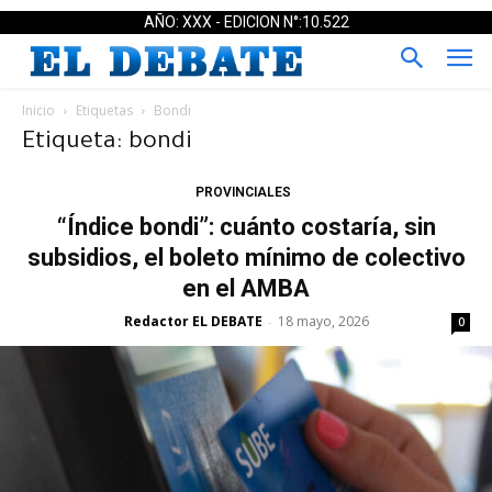
AÑO: XXX - EDICION N°:10.522
Inicio
Etiquetas
Bondi
Etiqueta: bondi
PROVINCIALES
“Índice bondi”: cuánto costaría, sin
subsidios, el boleto mínimo de colectivo
en el AMBA
Redactor EL DEBATE
18 mayo, 2026
-
0