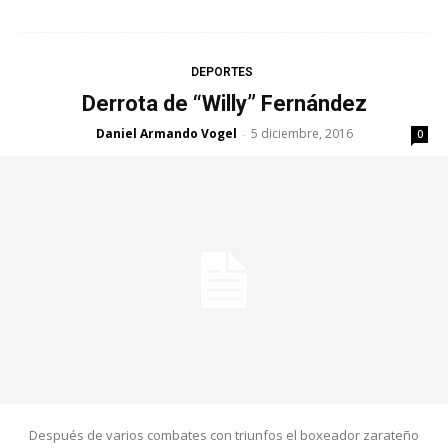
DEPORTES
Derrota de “Willy” Fernández
Daniel Armando Vogel
5 diciembre, 2016
-
0
Después de varios combates con triunfos el boxeador zarateño