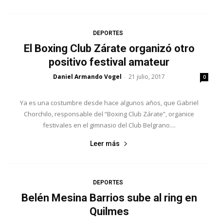
DEPORTES
El Boxing Club Zárate organizó otro
positivo festival amateur
Daniel Armando Vogel
21 julio, 2017
-
0
Ya es una costumbre desde hace algunos años, que Gabriel
Chorchilo, responsable del “Boxing Club Zárate”, organice
festivales en el gimnasio del Club Belgrano....
Leer más
DEPORTES
Belén Mesina Barrios sube al ring en
Quilmes