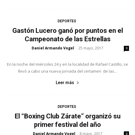
DEPORTES
Gastón Lucero ganó por puntos en el
Campeonato de las Estrellas
Daniel Armando Vogel
25 mayo, 2017
-
0
En la noche del miércoles 24 y en la localidad de Rafael Castillo, se
llevó a cabo una nueva jornada del certamen de las...
Leer más
DEPORTES
El “Boxing Club Zárate” organizó su
primer festival del año
Daniel Armando Vogel
8 mayo, 2017
-
0