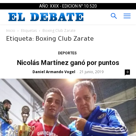
AÑO: XXIX - EDICION N°:10.520
Inicio
Etiquetas
Boxing Club Zarate
Etiqueta: Boxing Club Zarate
DEPORTES
Nicolás Martínez ganó por puntos
Daniel Armando Vogel
21 junio, 2019
-
0