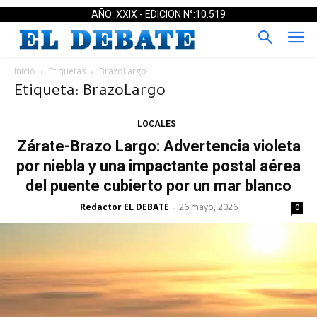
AÑO: XXIX - EDICION N°:10.519
Inicio
Etiquetas
BrazoLargo
Etiqueta: BrazoLargo
LOCALES
Zárate-Brazo Largo: Advertencia violeta
por niebla y una impactante postal aérea
del puente cubierto por un mar blanco
Redactor EL DEBATE
26 mayo, 2026
-
0