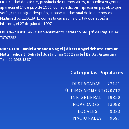
En la ciudad de Zárate, provincia de Buenos Aires, República Argentina,
aparecía el 1° de julio de 1900, con su edición impresa en papel, lo que
sería, casi un siglo después, la base fundacional de lo que hoy es
Multimedios EL DEBATE; con esta -su página digital- que subió a
Internet, el 27 de julio de 1997.
EDITOR-PROPIETARIO: Un Sentimiento Zarateño SRL | Nº de Reg. DNDA:
79707292
DIRECTOR: Daniel Armando Vogel |
director@eldebate.com.ar
Multimedios El Debate | Justa Lima 950 Zárate | Bs. As. Argentina |
Tel.: 11 3965 1567
Categorías Populares
DESTACADAS
22141
ÚLTIMO MOMENTO
20712
INF. GENERAL
19320
NOVEDADES
13058
LOCALES
9823
NACIONALES
9697