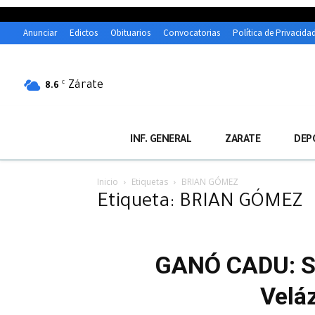
Anunciar
Edictos
Obituarios
Convocatorias
Política de Privacida
Zárate
C
8.6
INF. GENERAL
ZARATE
DEP
Inicio
Etiquetas
BRIAN GÓMEZ
Etiqueta: BRIAN GÓMEZ
GANÓ CADU: Se 
Velá