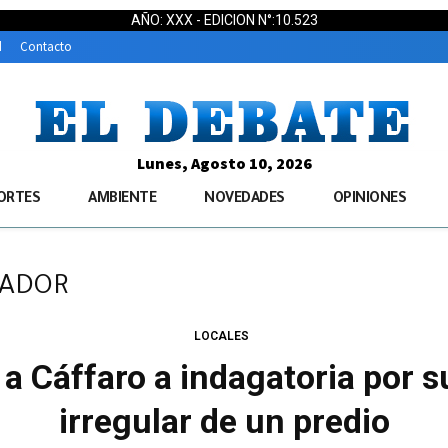
AÑO: XXX - EDICION N°:10.523
d
Contacto
Lunes, Agosto 10, 2026
ORTES
AMBIENTE
NOVEDADES
OPINIONES
PADOR
LOCALES
n a Cáffaro a indagatoria por 
irregular de un predio