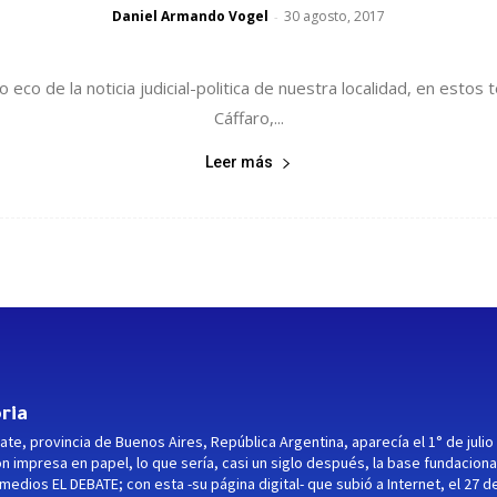
Daniel Armando Vogel
30 agosto, 2017
-
 eco de la noticia judicial-politica de nuestra localidad, en estos
Cáffaro,...
Leer más
ria
ate, provincia de Buenos Aires, República Argentina, aparecía el 1° de julio
ón impresa en papel, lo que sería, casi un siglo después, la base fundaciona
medios EL DEBATE; con esta -su página digital- que subió a Internet, el 27 d