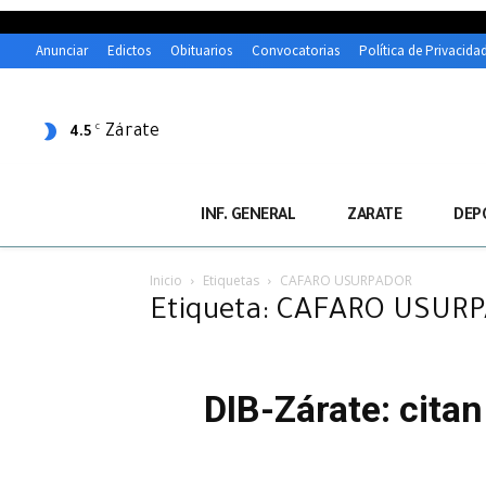
Anunciar
Edictos
Obituarios
Convocatorias
Política de Privacida
Zárate
C
4.5
INF. GENERAL
ZARATE
DEP
Inicio
Etiquetas
CAFARO USURPADOR
Etiqueta: CAFARO USUR
DIB-Zárate: cita