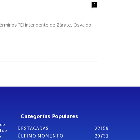
0
 términos "El intendente de Zárate, Osvaldo
Categorías Populares
 de
DESTACADAS
22159
l de
ÚLTIMO MOMENTO
20731
e