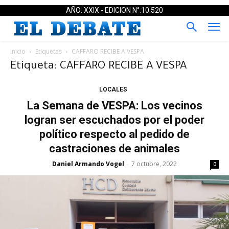
AÑO: XXIX - EDICION N°:10.520
Inicio
Etiquetas
CAFFARO RECIBE A VESPA
Etiqueta: CAFFARO RECIBE A VESPA
LOCALES
La Semana de VESPA: Los vecinos
logran ser escuchados por el poder
político respecto al pedido de
castraciones de animales
Daniel Armando Vogel
7 octubre, 2022
-
0