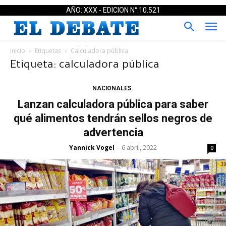
AÑO: XXX - EDICION N°:10.521
Inicio
Etiquetas
Calculadora pública
Etiqueta: calculadora pública
NACIONALES
Lanzan calculadora pública para saber
qué alimentos tendrán sellos negros de
advertencia
Yannick Vogel
6 abril, 2022
-
0