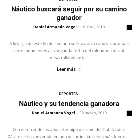
Náutico buscará seguir por su camino
ganador
Daniel Armando Vogel
18 abril, 2019
-
0
A lo largo de este fin de semana se llevarán a cabo las pruebas
correspondientes a la segunda fecha del calendario oficial,
desarrollándose la...
Leer más
DEPORTES
Náutico y su tendencia ganadora
Daniel Armando Vogel
30 marzo, 2019
-
0
Con el correr de los años el equipo de remo del Club Náutico
Zárate se ha convertido en una de las instituciones más fuertes...