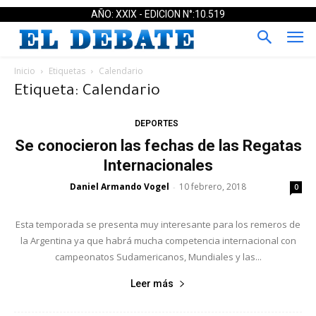
AÑO: XXIX - EDICION N°:10.519
Inicio
Etiquetas
Calendario
Etiqueta: Calendario
DEPORTES
Se conocieron las fechas de las Regatas
Internacionales
Daniel Armando Vogel
10 febrero, 2018
-
0
Esta temporada se presenta muy interesante para los remeros de
la Argentina ya que habrá mucha competencia internacional con
campeonatos Sudamericanos, Mundiales y las...
Leer más