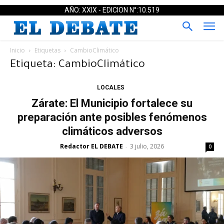
AÑO: XXIX - EDICION N°:10.519
Inicio
Etiquetas
CambioClimático
Etiqueta: CambioClimático
LOCALES
Zárate: El Municipio fortalece su
preparación ante posibles fenómenos
climáticos adversos
Redactor EL DEBATE
3 julio, 2026
-
0