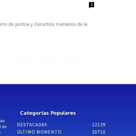
0
erio de Justicia y Derechos Humanos de la
Categorías Populares
 de
DESTACADAS
22139
l de
ÚLTIMO MOMENTO
20710
e