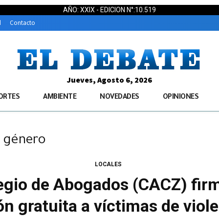
AÑO: XXIX - EDICION N°:10.519
d
Contacto
Jueves, Agosto 6, 2026
ORTES
AMBIENTE
NOVEDADES
OPINIONES
n género
LOCALES
legio de Abogados (CACZ) fir
ón gratuita a víctimas de viol