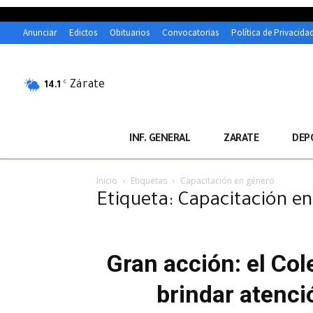
Anunciar
Edictos
Obituarios
Convocatorias
Política de Privacida
Zárate
C
14.1
INF. GENERAL
ZARATE
DEP
Inicio
Etiquetas
Capacitación en género
Etiqueta: Capacitación e
Gran acción: el Co
brindar atenci