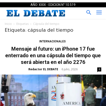
AÑO: XXIX - EDICION N°:10.519
Inicio
Etiquetas
Cápsula del tiempo
Etiqueta: cápsula del tiempo
INTERNACIONALES
Mensaje al futuro: un iPhone 17 fue
enterrado en una cápsula del tiempo que
será abierta en el año 2276
Redactor EL DEBATE
6 julio, 2026
-
0