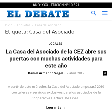
AÑO: XXX - EDICION N°:10.521
Inicio
Etiquetas
Casa del Asociado
Etiqueta: Casa del Asociado
LOCALES
La Casa del Asociado de la CEZ abre sus
puertas con muchas actividades para
este año
Daniel Armando Vogel
2 abril, 2019
-
0
A partir de este miércoles, la Casa del Asociado empezará 2019
con talleres y servicios exclusivos para los asociados de la
Cooperativa Eléctrica. De lunes...
Leer más