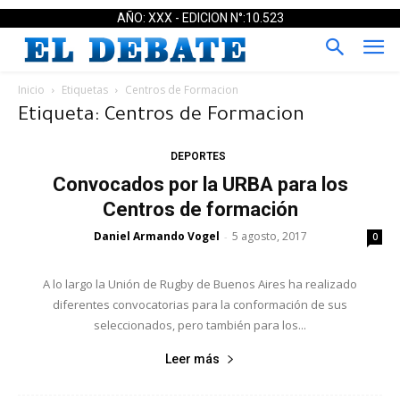
AÑO: XXX - EDICION N°:10.523
Inicio
Etiquetas
Centros de Formacion
Etiqueta: Centros de Formacion
DEPORTES
Convocados por la URBA para los
Centros de formación
Daniel Armando Vogel
5 agosto, 2017
-
0
A lo largo la Unión de Rugby de Buenos Aires ha realizado
diferentes convocatorias para la conformación de sus
seleccionados, pero también para los...
Leer más