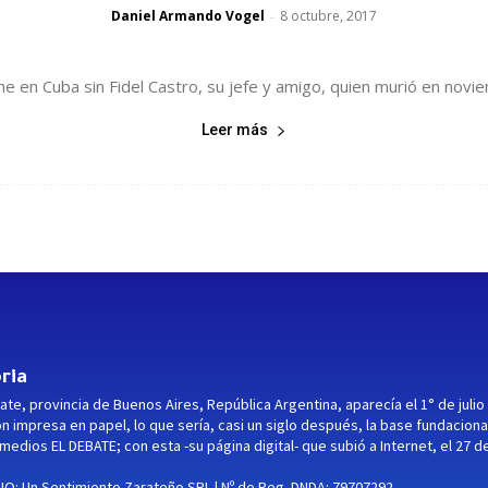
Daniel Armando Vogel
8 octubre, 2017
-
he en Cuba sin Fidel Castro, su jefe y amigo, quien murió en novi
Leer más
ria
ate, provincia de Buenos Aires, República Argentina, aparecía el 1° de julio
ón impresa en papel, lo que sería, casi un siglo después, la base fundaciona
medios EL DEBATE; con esta -su página digital- que subió a Internet, el 27 d
O: Un Sentimiento Zarateño SRL | Nº de Reg. DNDA: 79707292