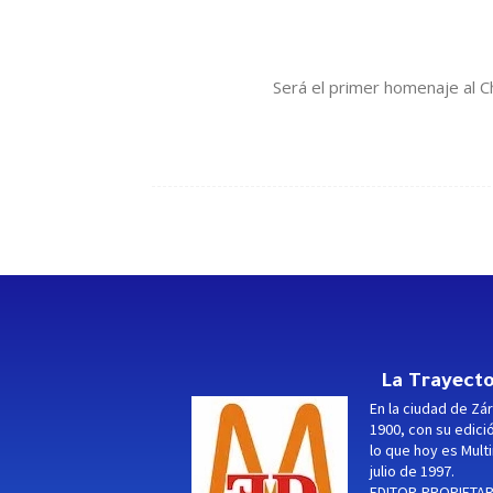
Será el primer homenaje al C
La Trayecto
En la ciudad de Zár
1900, con su edici
lo que hoy es Multi
julio de 1997.
EDITOR-PROPIETARI