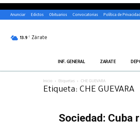
Anunciar
Edictos
Obituarios
Convocatorias
Política de Privacida
Zárate
C
13.9
INF. GENERAL
ZARATE
DEP
Inicio
Etiquetas
CHE GUEVARA
Etiqueta: CHE GUEVARA
Sociedad: Cuba r