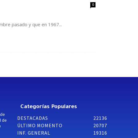
0
embre pasado y que en 1967...
Categorías Populares
 de
DESTACADAS
22136
l de
ÚLTIMO MOMENTO
20707
e
INF. GENERAL
19316