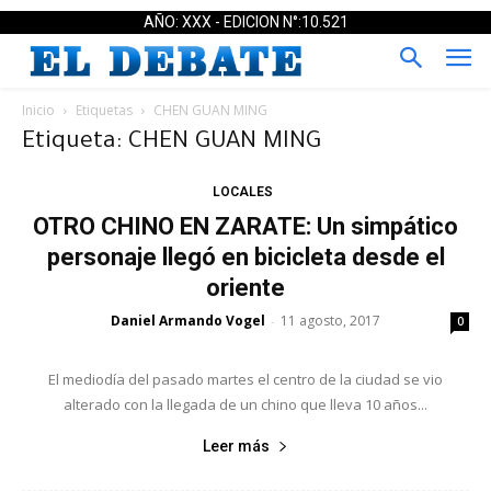
AÑO: XXX - EDICION N°:10.521
Inicio
Etiquetas
CHEN GUAN MING
Etiqueta: CHEN GUAN MING
LOCALES
OTRO CHINO EN ZARATE: Un simpático
personaje llegó en bicicleta desde el
oriente
Daniel Armando Vogel
11 agosto, 2017
-
0
El mediodía del pasado martes el centro de la ciudad se vio
alterado con la llegada de un chino que lleva 10 años...
Leer más