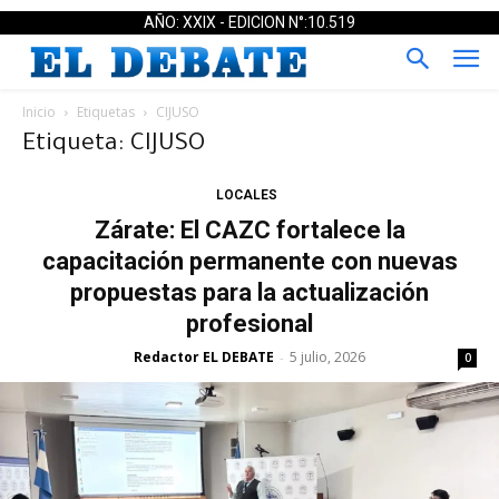
AÑO: XXIX - EDICION N°:10.519
Inicio
Etiquetas
CIJUSO
Etiqueta: CIJUSO
LOCALES
Zárate: El CAZC fortalece la
capacitación permanente con nuevas
propuestas para la actualización
profesional
Redactor EL DEBATE
5 julio, 2026
-
0