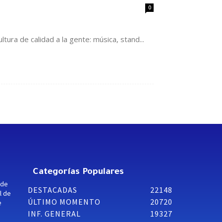
0
tura de calidad a la gente: música, stand...
Categorías Populares
 de
DESTACADAS
22148
l de
ÚLTIMO MOMENTO
20720
e
INF. GENERAL
19327