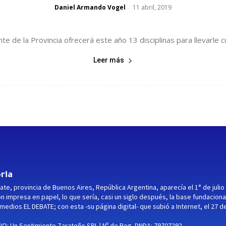
Daniel Armando Vogel
11 abril, 2019
-
e de la Provincia ofrecerá este año 13 disciplinas para llevarle cul
Leer más
ria
ate, provincia de Buenos Aires, República Argentina, aparecía el 1° de julio
ón impresa en papel, lo que sería, casi un siglo después, la base fundaciona
medios EL DEBATE; con esta -su página digital- que subió a Internet, el 27 d
O: Un Sentimiento Zarateño SRL | Nº de Reg. DNDA: 79707292