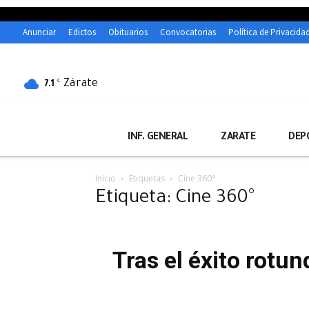
Anunciar
Edictos
Obituarios
Convocatorias
Política de Privacida
Zárate
C
7.1
INF. GENERAL
ZARATE
DEP
Inicio
Etiquetas
Cine 360°
Etiqueta: Cine 360°
Tras el éxito rotun