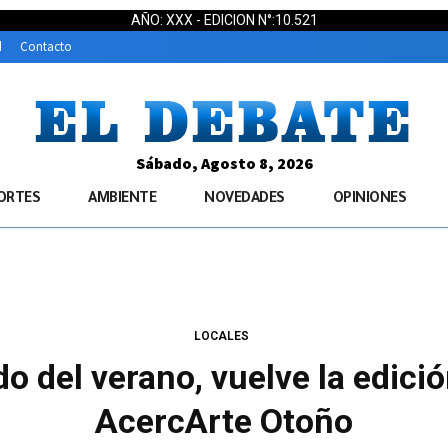
AÑO: XXX - EDICION N°:10.521
d
Contacto
Sábado, Agosto 8, 2026
ORTES
AMBIENTE
NOVEDADES
OPINIONES
LOCALES
do del verano, vuelve la edici
AcercArte Otoño