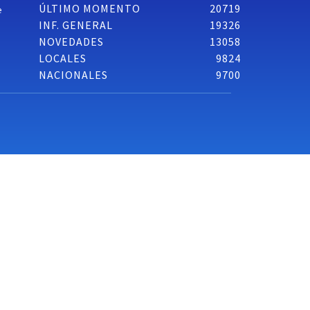
ÚLTIMO MOMENTO
20719
e
INF. GENERAL
19326
NOVEDADES
13058
LOCALES
9824
NACIONALES
9700