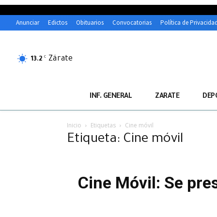
Anunciar
Edictos
Obituarios
Convocatorias
Política de Privacida
Zárate
C
13.2
INF. GENERAL
ZARATE
DEP
Inicio
Etiquetas
Cine móvil
Etiqueta: Cine móvil
Cine Móvil: Se pre