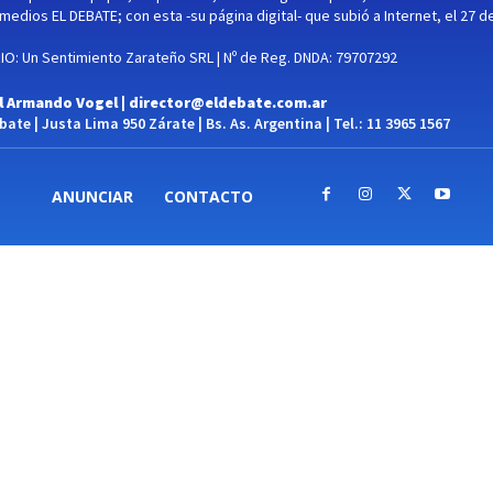
medios EL DEBATE; con esta -su página digital- que subió a Internet, el 27 d
O: Un Sentimiento Zarateño SRL | Nº de Reg. DNDA: 79707292
l Armando Vogel |
director@eldebate.com.ar
ate | Justa Lima 950 Zárate | Bs. As. Argentina | Tel.: 11 3965 1567
ANUNCIAR
CONTACTO