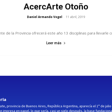
AcercArte Otoño
Daniel Armando Vogel
11 abril, 2019
-
e de la Provincia ofrecerá este año 13 disciplinas para llevarle cul
Leer más
ria
ate, provincia de Buenos Aires, República Argentina, aparecía el 1° de julio
ón impresa en papel, lo que sería, casi un siglo después, la base fundaciona