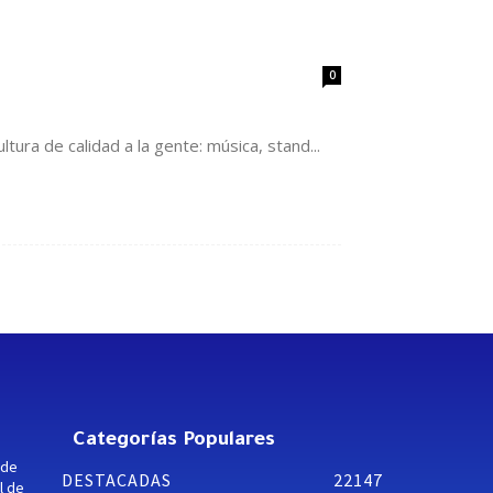
0
tura de calidad a la gente: música, stand...
Categorías Populares
 de
DESTACADAS
22147
l de