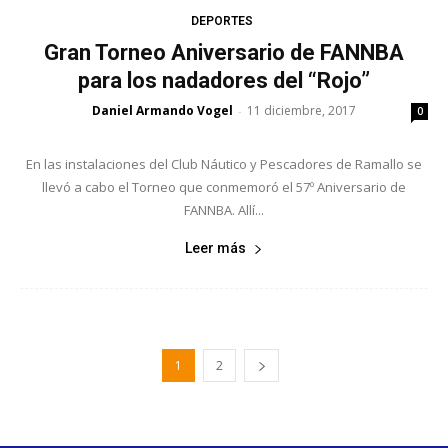
DEPORTES
Gran Torneo Aniversario de FANNBA
para los nadadores del “Rojo”
Daniel Armando Vogel
11 diciembre, 2017
-
0
En las instalaciones del Club Náutico y Pescadores de Ramallo se
llevó a cabo el Torneo que conmemoró el 57º Aniversario de
FANNBA. Allí...
Leer más
1
2