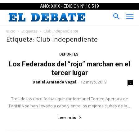
AÑO: XXIX - EDICION N°:10.519
Inicio
Etiquetas
Club Independiente
Etiqueta: Club Independiente
DEPORTES
Los Federados del “rojo” marchan en el
tercer lugar
Daniel Armando Vogel
12 mayo, 2019
-
0
Tres de las cinco fechas que conformar el Torneo Apertura de
FANNBA se han llevado a cabo y entre los mejores clubes de la...
Leer más