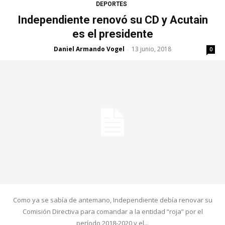
DEPORTES
Independiente renovó su CD y Acutain
es el presidente
Daniel Armando Vogel
13 junio, 2018
-
0
Como ya se sabía de antemano, Independiente debía renovar su
Comisión Directiva para comandar a la entidad “roja” por el
período 2018-2020 y el...