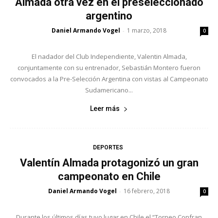
Almada otra vez en el preseleccionado
argentino
Daniel Armando Vogel
1 marzo, 2018
-
0
El nadador del Club Independiente, Valentin Almada,
conjuntamente con su entrenador, Sebastián Montero fueron
convocados a la Pre-Selección Argentina con vistas al Campeonato
Sudamericano...
Leer más
DEPORTES
Valentín Almada protagonizó un gran
campeonato en Chile
Daniel Armando Vogel
16 febrero, 2018
-
0
Durante los últimos días tuvo lugar en Chile el “Torneo Confran