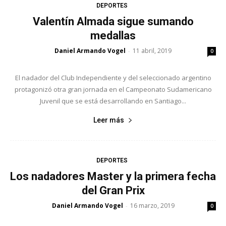
DEPORTES
Valentín Almada sigue sumando
medallas
Daniel Armando Vogel
11 abril, 2019
-
0
El nadador del Club Independiente y del seleccionado argentino
protagonizó otra gran jornada en el Campeonato Sudamericano
Juvenil que se está desarrollando en Santiago...
Leer más
DEPORTES
Los nadadores Master y la primera fecha
del Gran Prix
Daniel Armando Vogel
16 marzo, 2019
-
0