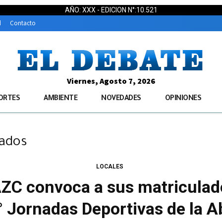
AÑO: XXX - EDICION N°:10.521
d
Contacto
Viernes, Agosto 7, 2026
ORTES
AMBIENTE
NOVEDADES
OPINIONES
gados
LOCALES
AZC convoca a sus matriculad
9° Jornadas Deportivas de la