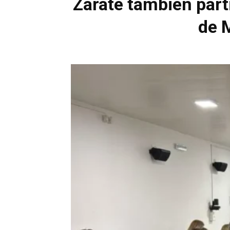
Zárate también part
de 