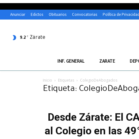
Anunciar
Edictos
Obituarios
Convocatorias
Política de Privacida
Zárate
C
9.2
INF. GENERAL
ZARATE
DEP
Inicio
Etiquetas
ColegioDeAbogados
Etiqueta: ColegioDeAbo
Desde Zárate: El C
al Colegio en las 4