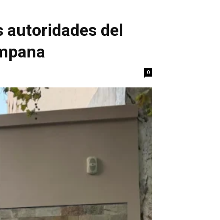
 autoridades del
ampana
0