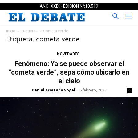
AÑO: XXIX - EDICION N°:10.519
Inicio
Etiquetas
Cometa verde
Etiqueta: cometa verde
NOVEDADES
Fenómeno: Ya se puede observar el
“cometa verde”, sepa cómo ubicarlo en
el cielo
Daniel Armando Vogel
6 febrero, 2023
-
0