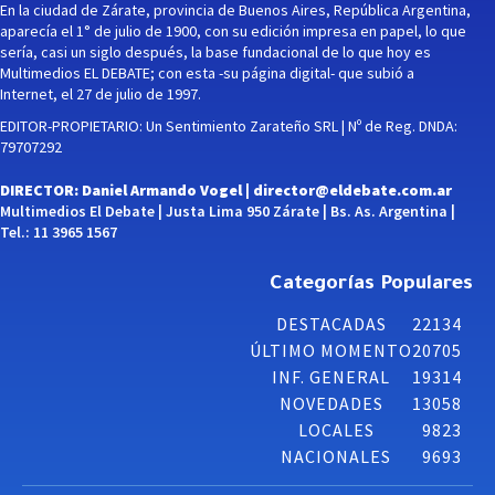
En la ciudad de Zárate, provincia de Buenos Aires, República Argentina,
aparecía el 1° de julio de 1900, con su edición impresa en papel, lo que
sería, casi un siglo después, la base fundacional de lo que hoy es
Multimedios EL DEBATE; con esta -su página digital- que subió a
Internet, el 27 de julio de 1997.
EDITOR-PROPIETARIO: Un Sentimiento Zarateño SRL | Nº de Reg. DNDA:
79707292
DIRECTOR: Daniel Armando Vogel |
director@eldebate.com.ar
Multimedios El Debate | Justa Lima 950 Zárate | Bs. As. Argentina |
Tel.: 11 3965 1567
Categorías Populares
DESTACADAS
22134
ÚLTIMO MOMENTO
20705
INF. GENERAL
19314
NOVEDADES
13058
LOCALES
9823
NACIONALES
9693