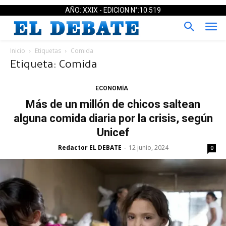
AÑO: XXIX - EDICION N°:10.519
Inicio
Etiquetas
Comida
Etiqueta: Comida
ECONOMÍA
Más de un millón de chicos saltean
alguna comida diaria por la crisis, según
Unicef
Redactor EL DEBATE
12 junio, 2024
-
0