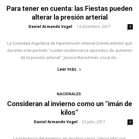
Para tener en cuenta: las Fiestas pueden
alterar la presión arterial
Daniel Armando Vogel
14 diciembre, 2017
-
0
La Sociedad Argentina de Hipertensión Arterial (SAHA) advirtió que
durante este período "suelen evidenciarse episodios de aumento
de la presión arterial". Jessica Barochiner, vocal de...
Leer más
NACIONALES
Consideran al invierno como un “imán de
kilos”
Daniel Armando Vogel
23 julio, 2017
-
0
La presencia del invierno, en muchos casos "decorada" por