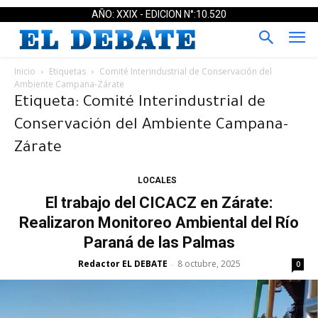
AÑO: XXIX - EDICION N°:10.520
Inicio
Etiquetas
Comité Interindustrial de Conservación del
Ambiente Campana-Zárate
Etiqueta: Comité Interindustrial de
Conservación del Ambiente Campana-
Zárate
LOCALES
El trabajo del CICACZ en Zárate:
Realizaron Monitoreo Ambiental del Río
Paraná de las Palmas
Redactor EL DEBATE
8 octubre, 2025
-
0