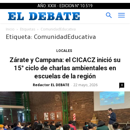
AÑO: XXIX - EDICION N°:10.519
Inicio
Etiquetas
ComunidadEducativa
Etiqueta: ComunidadEducativa
LOCALES
Zárate y Campana: el CICACZ inició su
15° ciclo de charlas ambientales en
escuelas de la región
Redactor EL DEBATE
22 mayo, 2026
-
0