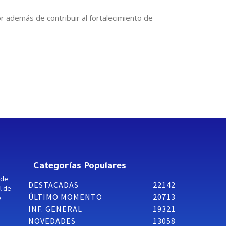
r además de contribuir al fortalecimiento de
Categorías Populares
 de
DESTACADAS
22142
l de
ÚLTIMO MOMENTO
20713
e
INF. GENERAL
19321
NOVEDADES
13058