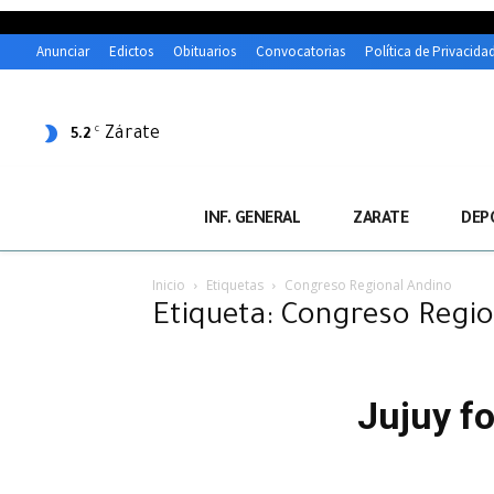
Anunciar
Edictos
Obituarios
Convocatorias
Política de Privacida
Zárate
C
5.2
INF. GENERAL
ZARATE
DEP
Inicio
Etiquetas
Congreso Regional Andino
Etiqueta: Congreso Regio
Jujuy fo