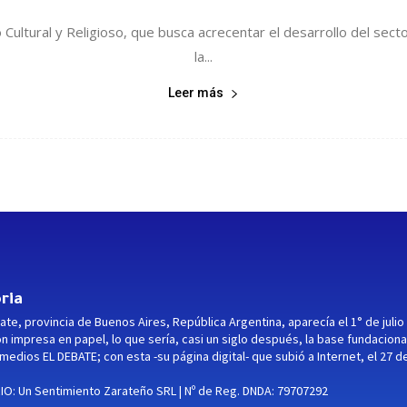
Cultural y Religioso, que busca acrecentar el desarrollo del secto
la...
Leer más
ria
ate, provincia de Buenos Aires, República Argentina, aparecía el 1° de julio
ón impresa en papel, lo que sería, casi un siglo después, la base fundaciona
medios EL DEBATE; con esta -su página digital- que subió a Internet, el 27 d
O: Un Sentimiento Zarateño SRL | Nº de Reg. DNDA: 79707292