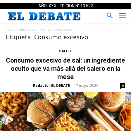
AÑO: XXX - EDICION N°:10.522
Inicio
Etiquetas
Consumo excesivo
Etiqueta: Consumo excesivo
SALUD
Consumo excesivo de sal: un ingrediente
oculto que va más allá del salero en la
mesa
Redactor EL DEBATE
17 mayo, 2026
-
0