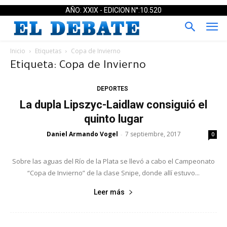
AÑO: XXIX - EDICION N°:10.520
Inicio
Etiquetas
Copa de Invierno
Etiqueta: Copa de Invierno
DEPORTES
La dupla Lipszyc-Laidlaw consiguió el
quinto lugar
Daniel Armando Vogel
7 septiembre, 2017
-
0
Sobre las aguas del Río de la Plata se llevó a cabo el Campeonato
“Copa de Invierno” de la clase Snipe, donde allí estuvo...
Leer más