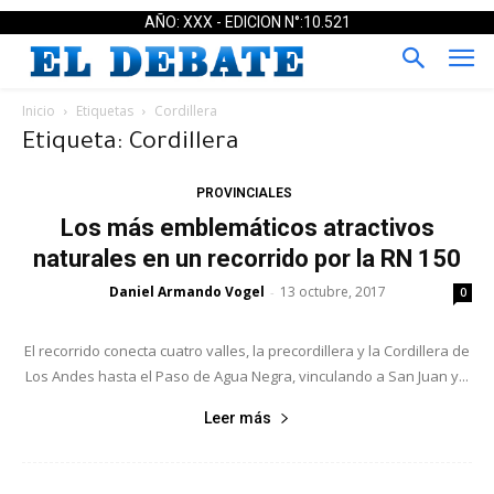
AÑO: XXX - EDICION N°:10.521
Inicio
Etiquetas
Cordillera
Etiqueta: Cordillera
PROVINCIALES
Los más emblemáticos atractivos
naturales en un recorrido por la RN 150
Daniel Armando Vogel
13 octubre, 2017
-
0
El recorrido conecta cuatro valles, la precordillera y la Cordillera de
Los Andes hasta el Paso de Agua Negra, vinculando a San Juan y...
Leer más