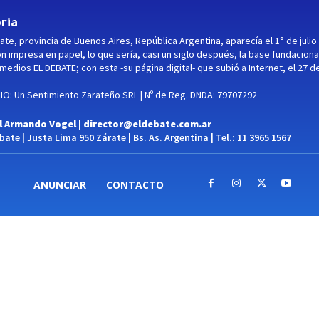
ria
ate, provincia de Buenos Aires, República Argentina, aparecía el 1° de julio
ón impresa en papel, lo que sería, casi un siglo después, la base fundaciona
medios EL DEBATE; con esta -su página digital- que subió a Internet, el 27 d
O: Un Sentimiento Zarateño SRL | Nº de Reg. DNDA: 79707292
l Armando Vogel |
director@eldebate.com.ar
ate | Justa Lima 950 Zárate | Bs. As. Argentina | Tel.: 11 3965 1567
ANUNCIAR
CONTACTO