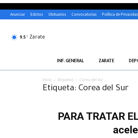
Anunciar
Edictos
Obituarios
Convocatorias
Política de Privacida
Zárate
C
9.5
INF. GENERAL
ZARATE
DEP
Inicio
Etiquetas
Corea del Sur
Etiqueta: Corea del Sur
PARA TRATAR EL 
acele