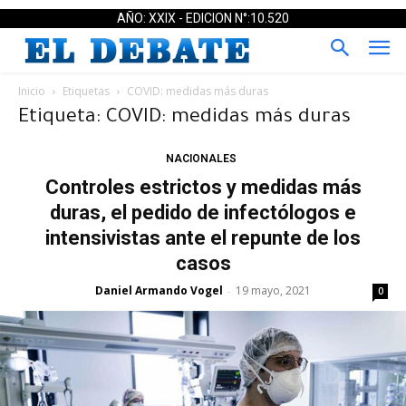
AÑO: XXIX - EDICION N°:10.520
Inicio
Etiquetas
COVID: medidas más duras
Etiqueta: COVID: medidas más duras
NACIONALES
Controles estrictos y medidas más
duras, el pedido de infectólogos e
intensivistas ante el repunte de los
casos
Daniel Armando Vogel
19 mayo, 2021
-
0