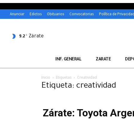
Anunciar
Edictos
Obituarios
Convocatorias
Política de Privacida
Zárate
C
9.2
INF. GENERAL
ZARATE
DEP
Inicio
Etiquetas
Creatividad
Etiqueta: creatividad
Zárate: Toyota Arge