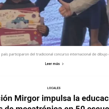
aís participaron del tradicional concurso internacional de dibujo q
Leer más
LOCALES
ción Mirgor impulsa la educac
ts de mecatrónica en 50 escue