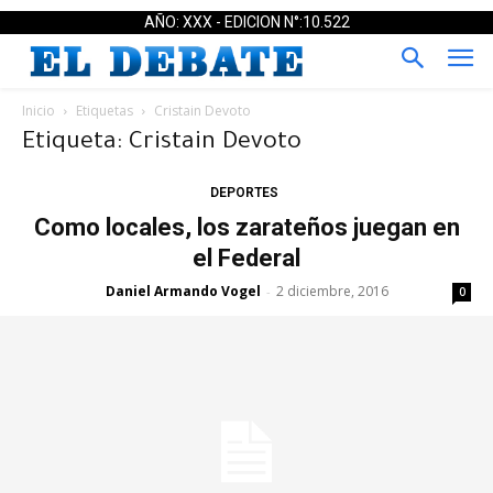
AÑO: XXX - EDICION N°:10.522
Inicio
Etiquetas
Cristain Devoto
Etiqueta: Cristain Devoto
DEPORTES
Como locales, los zarateños juegan en
el Federal
Daniel Armando Vogel
2 diciembre, 2016
-
0