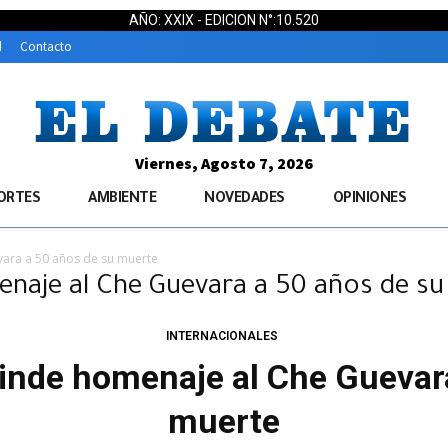
AÑO: XXIX - EDICION N°:10.520
d
Contacto
Viernes, Agosto 7, 2026
ORTES
AMBIENTE
NOVEDADES
OPINIONES
ara a 50 años de su muerte
enaje al Che Guevara a 50 años de s
INTERNACIONALES
inde homenaje al Che Guevar
muerte