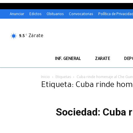
Anunciar
Edictos
Obituarios
Convocatorias
Política de Privacida
Zárate
C
9.5
INF. GENERAL
ZARATE
DEP
Inicio
Etiquetas
Cuba rinde homenaje al Che Guev
Etiqueta: Cuba rinde hom
Sociedad: Cuba r