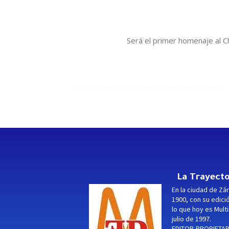
Será el primer homenaje al C
La Trayecto
En la ciudad de Zár
1900, con su edici
lo que hoy es Multi
julio de 1997.
EDITOR-PROPIETARI