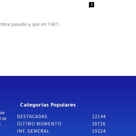
0
embre pasado y que en 1967...
Categorías Populares
 de
DESTACADAS
22144
l de
ÚLTIMO MOMENTO
20716
e
INF. GENERAL
19324