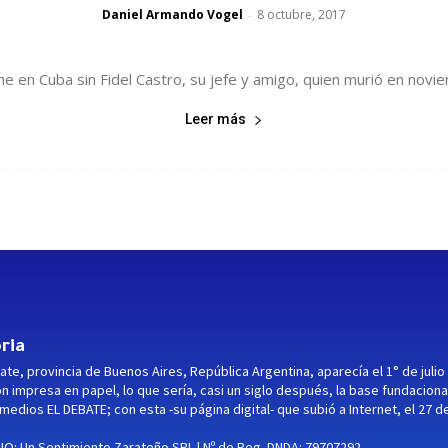
Daniel Armando Vogel
8 octubre, 2017
-
he en Cuba sin Fidel Castro, su jefe y amigo, quien murió en novi
Leer más
ria
ate, provincia de Buenos Aires, República Argentina, aparecía el 1° de julio
ón impresa en papel, lo que sería, casi un siglo después, la base fundaciona
medios EL DEBATE; con esta -su página digital- que subió a Internet, el 27 d
O: Un Sentimiento Zarateño SRL | Nº de Reg. DNDA: 79707292