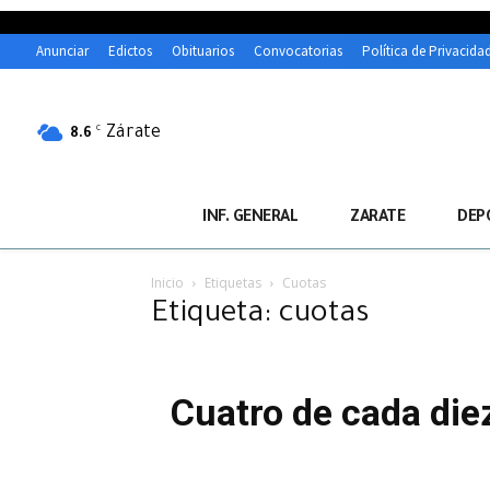
Anunciar
Edictos
Obituarios
Convocatorias
Política de Privacida
Zárate
C
8.6
INF. GENERAL
ZARATE
DEP
Inicio
Etiquetas
Cuotas
Etiqueta: cuotas
Cuatro de cada diez