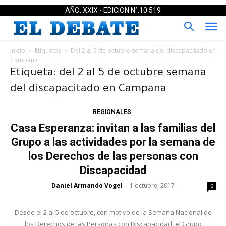
AÑO: XXIX - EDICION N°:10.519
Inicio
Etiquetas
Del 2 al 5 de octubre semana del discapacitado en
Campana
Etiqueta: del 2 al 5 de octubre semana
del discapacitado en Campana
REGIONALES
Casa Esperanza: invitan a las familias del
Grupo a las actividades por la semana de
los Derechos de las personas con
Discapacidad
Daniel Armando Vogel
1 octubre, 2017
-
0
Desde el 2 al 5 de octubre, con motivo de la Semana Nacional de
los Derechos de las Personas con Discapacidad, el Grupo