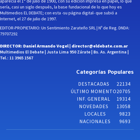
aparecía el 1° de julio de 1900, con su edición impresa en papel, lo que
sería, casi un siglo después, la base fundacional de lo que hoy es
Multimedios EL DEBATE; con esta -su página digital- que subió a
Internet, el 27 de julio de 1997.
EDITOR-PROPIETARIO: Un Sentimiento Zarateño SRL | Nº de Reg. DNDA:
79707292
DIRECTOR: Daniel Armando Vogel |
director@eldebate.com.ar
Multimedios El Debate | Justa Lima 950 Zárate | Bs. As. Argentina |
Tel.: 11 3965 1567
Categorías Populares
DESTACADAS
22134
ÚLTIMO MOMENTO
20705
INF. GENERAL
19314
NOVEDADES
13058
LOCALES
9823
NACIONALES
9693