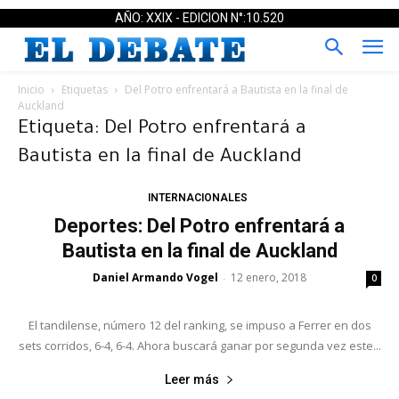
AÑO: XXIX - EDICION N°:10.520
Inicio
Etiquetas
Del Potro enfrentará a Bautista en la final de
Auckland
Etiqueta: Del Potro enfrentará a
Bautista en la final de Auckland
INTERNACIONALES
Deportes: Del Potro enfrentará a
Bautista en la final de Auckland
Daniel Armando Vogel
12 enero, 2018
-
0
El tandilense, número 12 del ranking, se impuso a Ferrer en dos
sets corridos, 6-4, 6-4. Ahora buscará ganar por segunda vez este...
Leer más