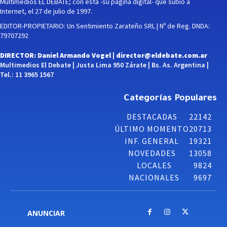
Multimedios EL DEBATE; con esta -su página digital- que subió a
Internet, el 27 de julio de 1997.
EDITOR-PROPIETARIO: Un Sentimiento Zarateño SRL | Nº de Reg. DNDA:
79707292
DIRECTOR: Daniel Armando Vogel |
director@eldebate.com.ar
Multimedios El Debate | Justa Lima 950 Zárate | Bs. As. Argentina |
Tel.: 11 3965 1567
Categorías Populares
DESTACADAS
22142
ÚLTIMO MOMENTO
20713
INF. GENERAL
19321
NOVEDADES
13058
LOCALES
9824
NACIONALES
9697
ANUNCIAR