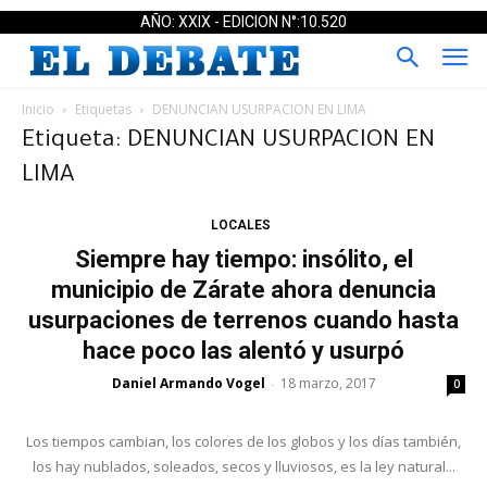
AÑO: XXIX - EDICION N°:10.520
Inicio
Etiquetas
DENUNCIAN USURPACION EN LIMA
Etiqueta: DENUNCIAN USURPACION EN
LIMA
LOCALES
Siempre hay tiempo: insólito, el
municipio de Zárate ahora denuncia
usurpaciones de terrenos cuando hasta
hace poco las alentó y usurpó
Daniel Armando Vogel
18 marzo, 2017
-
0
Los tiempos cambian, los colores de los globos y los días también,
los hay nublados, soleados, secos y lluviosos, es la ley natural...