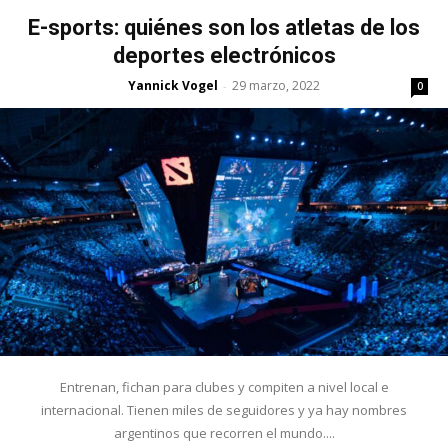
E-sports: quiénes son los atletas de los
deportes electrónicos
Yannick Vogel
29 marzo, 2022
-
0
Entrenan, fichan para clubes y compiten a nivel local e
internacional. Tienen miles de seguidores y ya hay nombres
argentinos que recorren el mundo....