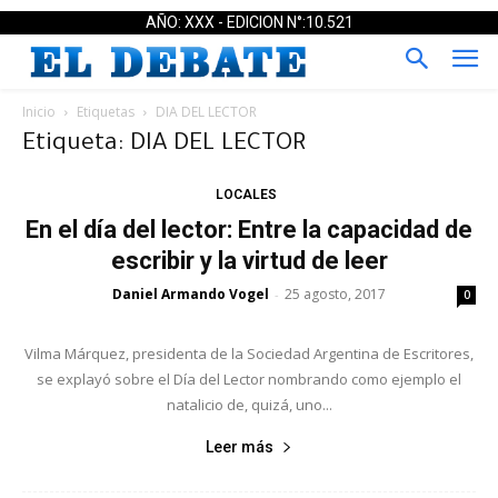
AÑO: XXX - EDICION N°:10.521
Inicio
Etiquetas
DIA DEL LECTOR
Etiqueta: DIA DEL LECTOR
LOCALES
En el día del lector: Entre la capacidad de
escribir y la virtud de leer
Daniel Armando Vogel
25 agosto, 2017
-
0
Vilma Márquez, presidenta de la Sociedad Argentina de Escritores,
se explayó sobre el Día del Lector nombrando como ejemplo el
natalicio de, quizá, uno...
Leer más