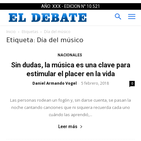
AÑO: XXX - EDICION N°:10.521
Inicio
Etiquetas
Día del músico
Etiqueta: Día del músico
NACIONALES
Sin dudas, la música es una clave para
estimular el placer en la vida
Daniel Armando Vogel
5 febrero, 2018
-
0
Las personas rodean un fogón y, sin darse cuenta, se pasan la
noche cantando canciones que ni siquiera recuerda cada uno
cuándo las aprendió,...
Leer más