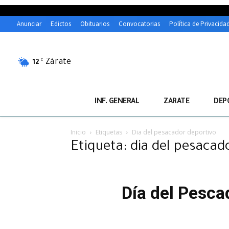
Anunciar
Edictos
Obituarios
Convocatorias
Política de Privacida
Zárate
C
12
INF. GENERAL
ZARATE
DEP
Inicio
Etiquetas
Dia del pesacador deportivo
Etiqueta: dia del pesacad
Día del Pescad