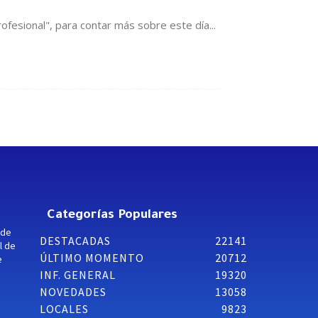
fesional", para contar más sobre este día...
Categorías Populares
 de
DESTACADAS
22141
l de
ÚLTIMO MOMENTO
20712
e
INF. GENERAL
19320
NOVEDADES
13058
LOCALES
9823