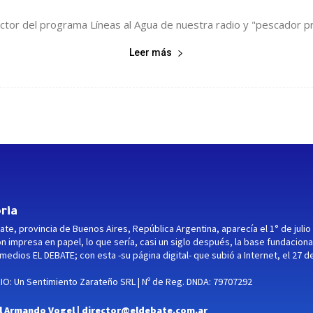
or del programa Líneas al Agua de nuestra radio y "pescador pro
Leer más
ria
ate, provincia de Buenos Aires, República Argentina, aparecía el 1° de julio
ón impresa en papel, lo que sería, casi un siglo después, la base fundaciona
medios EL DEBATE; con esta -su página digital- que subió a Internet, el 27 d
O: Un Sentimiento Zarateño SRL | Nº de Reg. DNDA: 79707292
l Armando Vogel |
director@eldebate.com.ar