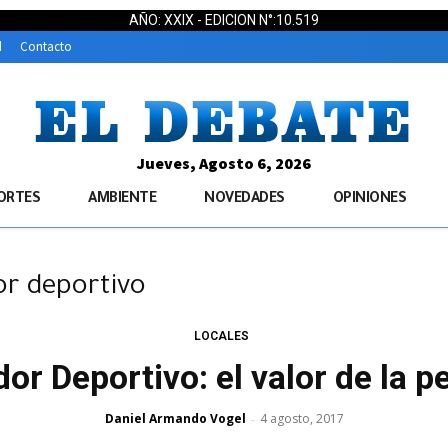
AÑO: XXIX - EDICION N°:10.519
d
Contacto
Jueves, Agosto 6, 2026
ORTES
AMBIENTE
NOVEDADES
OPINIONES
or deportivo
LOCALES
or Deportivo: el valor de la 
Daniel Armando Vogel
4 agosto, 2017
-