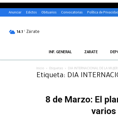
Anunciar
Edictos
Obituarios
Convocatorias
Política de Privacida
Zárate
C
14.1
INF. GENERAL
ZARATE
DEP
Inicio
Etiquetas
DIA INTERNACIONAL DE LA MUJER
Etiqueta: DIA INTERNAC
8 de Marzo: El pla
varios