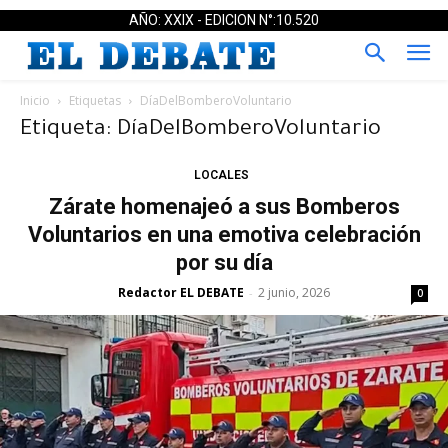
AÑO: XXIX - EDICION N°:10.520
Inicio
Etiquetas
DíaDelBomberoVoluntario
Etiqueta: DíaDelBomberoVoluntario
LOCALES
Zárate homenajeó a sus Bomberos
Voluntarios en una emotiva celebración
por su día
Redactor EL DEBATE
2 junio, 2026
-
0