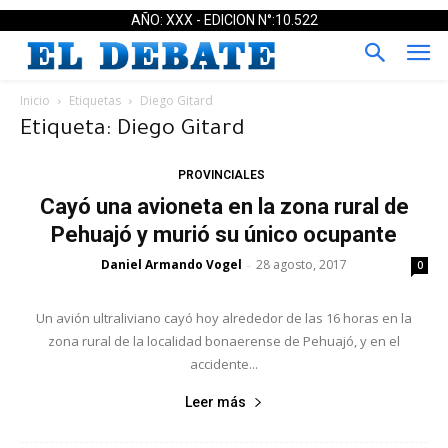
AÑO: XXX - EDICION N°:10.522
Inicio
Etiquetas
Diego Gitard
Etiqueta: Diego Gitard
PROVINCIALES
Cayó una avioneta en la zona rural de
Pehuajó y murió su único ocupante
Daniel Armando Vogel
28 agosto, 2017
-
0
Un avión ultraliviano cayó hoy alrededor de las 16 horas en la
zona rural de la localidad bonaerense de Pehuajó, y en el
accidente...
Leer más