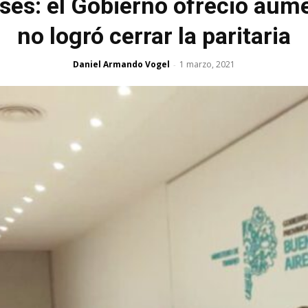
es: el Gobierno ofreció aume
no logró cerrar la paritaria
Daniel Armando Vogel
1 marzo, 2021
-