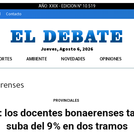
AÑO: XXIX - EDICION N°:10.519
d
Contacto
Jueves, Agosto 6, 2026
ORTES
AMBIENTE
NOVEDADES
OPINIONES
erenses
PROVINCIALES
s: los docentes bonaerenses 
suba del 9% en dos tramos