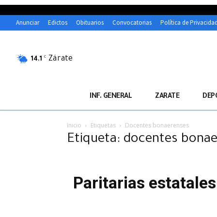
Anunciar
Edictos
Obituarios
Convocatorias
Política de Privacida
Zárate
C
14.1
INF. GENERAL
ZARATE
DEP
Inicio
Etiquetas
Docentes bonaerenses
Etiqueta: docentes bona
Paritarias estatale